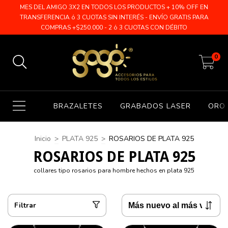
MES DEL AMIGO 3X2 EN TODOS LOS PRODUCTOS + 10% OFF EN
TRANSFERENCIA ó 3 CUOTAS SIN INTERÉS - ENVÍO GRATIS PARA
COMPRAS +$250.000 - 2 ó 3 CUOTAS CON DÉBITO
0
BRAZALETES
GRABADOS LASER
ORO 
Inicio
>
PLATA 925
>
ROSARIOS DE PLATA 925
ROSARIOS DE PLATA 925
collares tipo rosarios para hombre hechos en plata 925
Filtrar