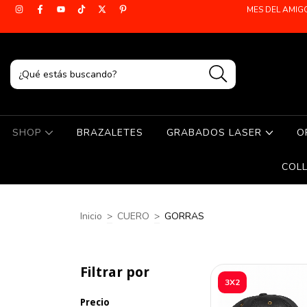
MES DEL AMIG
SHOP
BRAZALETES
GRABADOS LASER
O
COL
Inicio
>
CUERO
>
GORRAS
Filtrar por
3X2
Precio