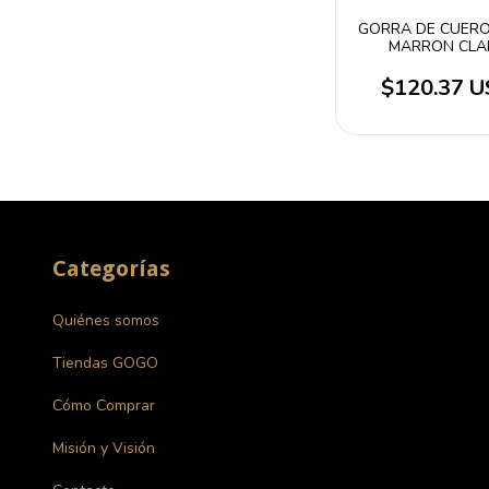
GORRA DE CUER
MARRON CLA
$120.37 
Categorías
Quiénes somos
Tiendas GOGO
Cómo Comprar
Misión y Visión