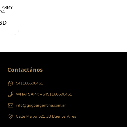
O ARMY
RA
USD
Contactános
541166690461
WHATSAPP: +5491166690461
info@gogoargentina.com.ar
Calle Maipu 521 3B Buenos Aires