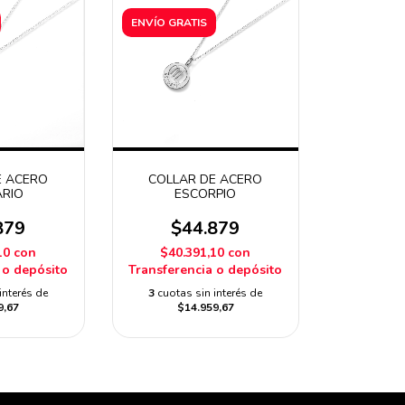
ENVÍO GRATIS
E ACERO
COLLAR DE ACERO
ARIO
ESCORPIO
879
$44.879
10
con
$40.391,10
con
 o depósito
Transferencia o depósito
interés de
3
cuotas sin interés de
9,67
$14.959,67