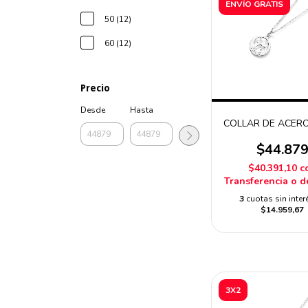
ENVÍO GRATIS
50 (12)
60 (12)
Precio
Desde
Hasta
COLLAR DE ACERO
$44.87
$40.391,10
c
Transferencia o d
3
cuotas sin inter
$14.959,67
3X2