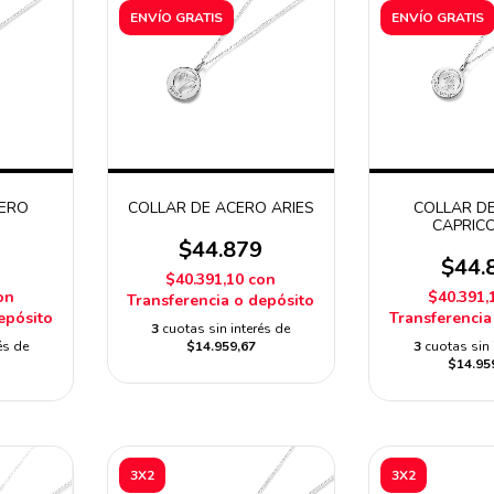
ENVÍO GRATIS
ENVÍO GRATIS
CERO
COLLAR DE ACERO ARIES
COLLAR D
CAPRIC
$44.879
9
$44.
$40.391,10
con
on
$40.391,
Transferencia o depósito
epósito
Transferencia
3
cuotas sin interés de
és de
$14.959,67
3
cuotas sin 
$14.95
3X2
3X2