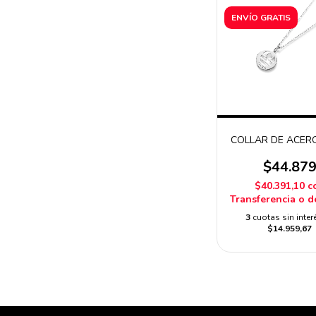
ENVÍO GRATIS
COLLAR DE ACERO
$44.87
$40.391,10
c
Transferencia o d
3
cuotas sin inter
$14.959,67