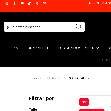
MES DEL AMIG
SHOP
BRAZALETES
GRABADOS LASER
O
COL
Inicio
>
COLGANTES
>
ZODIACALES
Filtrar por
3X2
Talle