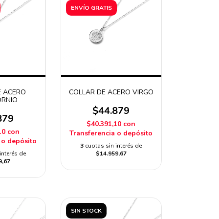
ENVÍO GRATIS
E ACERO
COLLAR DE ACERO VIRGO
ORNIO
$44.879
879
$40.391,10
con
10
con
Transferencia o depósito
 o depósito
3
cuotas sin interés de
interés de
$14.959,67
9,67
SIN STOCK