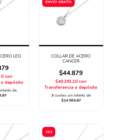
ENVÍO GRATIS
ACERO LEO
COLLAR DE ACERO
CANCER
879
$44.879
10
con
$40.391,10
con
 o depósito
Transferencia o depósito
interés de
9,67
3
cuotas sin interés de
$14.959,67
3X2