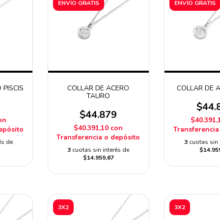
ENVÍO GRATIS
ENVÍO GRATIS
 PISCIS
COLLAR DE ACERO
COLLAR DE 
TAURO
9
$44.
$44.879
on
$40.391,
$40.391,10
con
epósito
Transferencia
Transferencia o depósito
és de
3
cuotas sin 
3
cuotas sin interés de
$14.95
$14.959,67
3X2
3X2