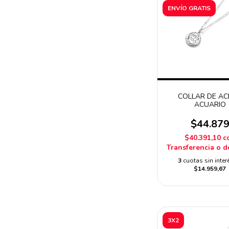
ENVÍO GRATIS
COLLAR DE A
ACUARIO
$44.87
$40.391,10
c
Transferencia o d
3
cuotas sin inter
$14.959,67
3X2