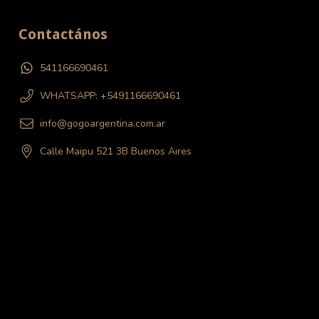
Contactános
541166690461
WHATSAPP: +5491166690461
info@gogoargentina.com.ar
Calle Maipu 521 3B Buenos Aires