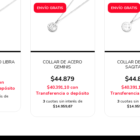
ENVÍO GRATIS
ENVÍO GRATIS
 LIBRA
COLLAR DE ACERO
COLLAR D
GEMINIS
SAGIT
9
$44.879
$44.
on
$40.391,10
con
$40.391,
epósito
Transferencia o depósito
Transferencia
és de
3
cuotas sin interés de
3
cuotas sin 
$14.959,67
$14.95